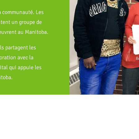
 la communauté. Les
tent un groupe de
uvrent au Manitoba.
ls partagent les
ration avec la
B
al qui appuie les
itoba.