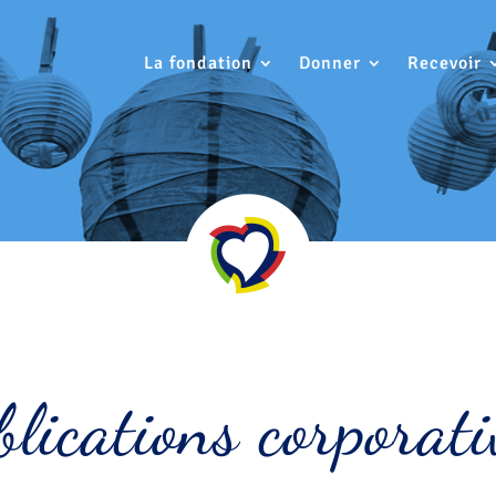
La fondation
Donner
Recevoir
blications corporati