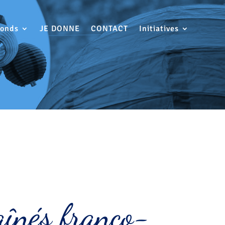
Fonds
JE DONNE
CONTACT
Initiatives
înés franco-