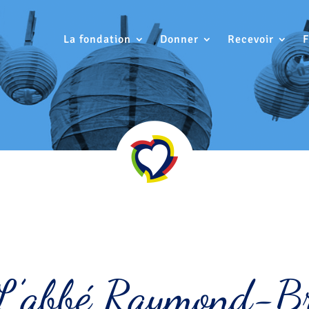
La fondation
Donner
Recevoir
 L’abbé Raymond-B